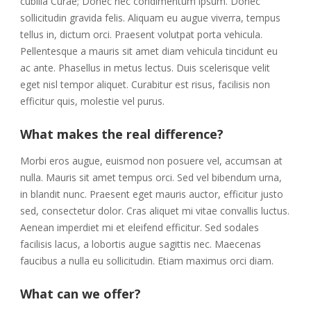
cubilia Curae; Donec nec condimentum ipsum. Donec
sollicitudin gravida felis. Aliquam eu augue viverra, tempus
tellus in, dictum orci. Praesent volutpat porta vehicula.
Pellentesque a mauris sit amet diam vehicula tincidunt eu
ac ante. Phasellus in metus lectus. Duis scelerisque velit
eget nisl tempor aliquet. Curabitur est risus, facilisis non
efficitur quis, molestie vel purus.
What makes the real difference?
Morbi eros augue, euismod non posuere vel, accumsan at
nulla. Mauris sit amet tempus orci. Sed vel bibendum urna,
in blandit nunc. Praesent eget mauris auctor, efficitur justo
sed, consectetur dolor. Cras aliquet mi vitae convallis luctus.
Aenean imperdiet mi et eleifend efficitur. Sed sodales
facilisis lacus, a lobortis augue sagittis nec. Maecenas
faucibus a nulla eu sollicitudin. Etiam maximus orci diam.
What can we offer?