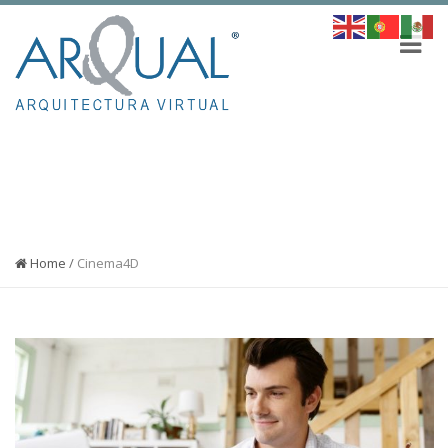
ETIQUETA:
CINEMA4D
Home
/
Cinema4D